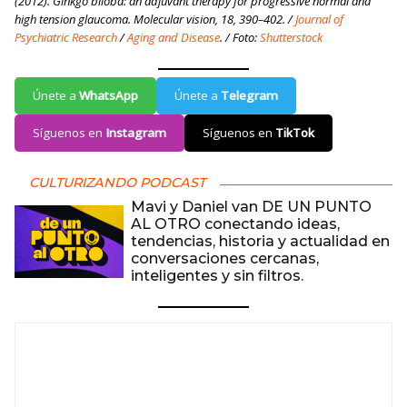
(2012). Ginkgo biloba: an adjuvant therapy for progressive normal and
high tension glaucoma. Molecular vision, 18, 390–402. /
Journal of
Psychiatric Research
/
Aging and Disease
. / Foto:
Shutterstock
Únete a
WhatsApp
Únete a
Telegram
Síguenos en
Instagram
Síguenos en
TikTok
CULTURIZANDO PODCAST
Mavi y Daniel van DE UN PUNTO
AL OTRO conectando ideas,
tendencias, historia y actualidad en
conversaciones cercanas,
inteligentes y sin filtros.