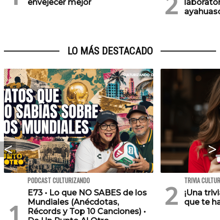
envejecer mejor
laborator
ayahuasc
LO MÁS DESTACADO
PODCAST CULTURIZANDO
TRIVIA CULTU
E73 • Lo que NO SABES de los
¡Una triv
Mundiales (Anécdotas,
que te h
Récords y Top 10 Canciones) •