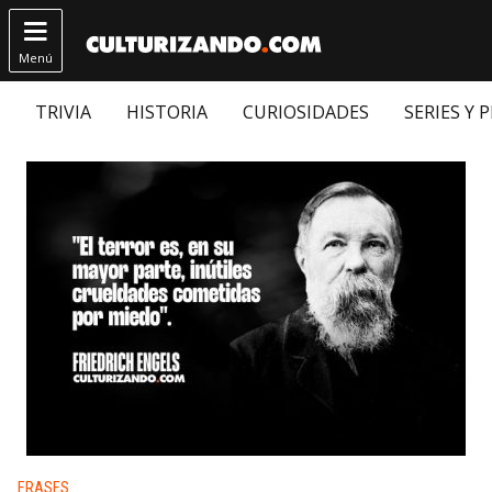

Menú
TRIVIA
HISTORIA
CURIOSIDADES
SERIES Y 
Publicado en:
FRASES