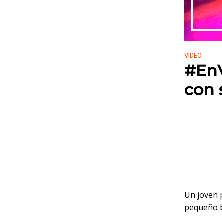
Publicado
VIDEO
#EnV
con 
Un joven 
pequeño b