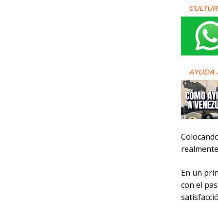
CULTUR
AYUDA 
Colocando
realment
En un pri
con el pa
satisfacci