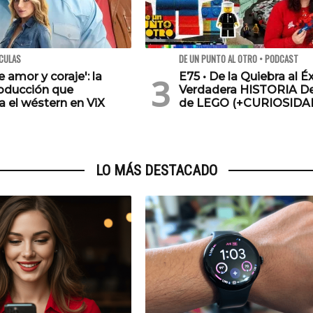
ÍCULAS
DE UN PUNTO AL OTRO • PODCAST
e amor y coraje': la
E75 • De la Quiebra al Éx
oducción que
Verdadera HISTORIA De
a el wéstern en ViX
de LEGO (+CURIOSIDA
LO MÁS DESTACADO