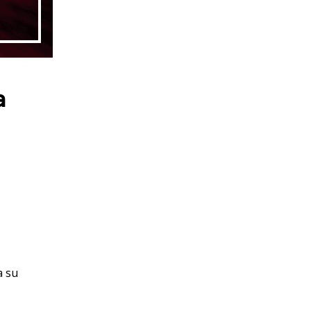
a
a su