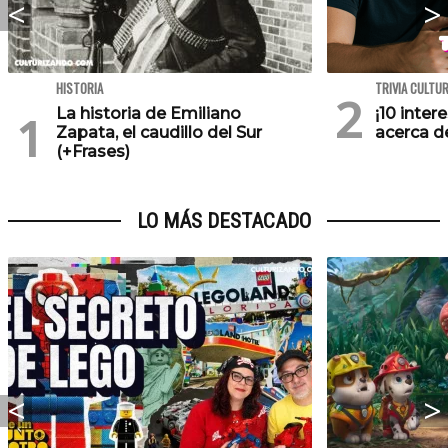
HISTORIA
TRIVIA CULTU
La historia de Emiliano
¡10 inte
Zapata, el caudillo del Sur
acerca de
(+Frases)
LO MÁS DESTACADO