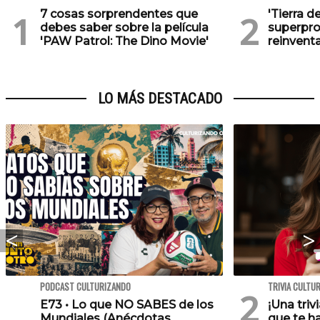
7 cosas sorprendentes que
'Tierra d
debes saber sobre la película
superpro
'PAW Patrol: The Dino Movie'
reinventa
LO MÁS DESTACADO
PODCAST CULTURIZANDO
TRIVIA CULTU
E73 • Lo que NO SABES de los
¡Una triv
Mundiales (Anécdotas,
que te h