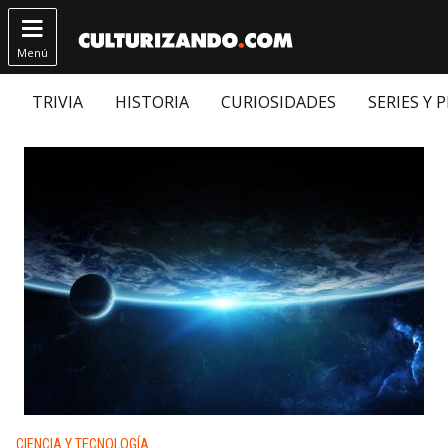

Menú
TRIVIA
HISTORIA
CURIOSIDADES
SERIES Y 
Publicado en:
CIENCIA Y TECNOLOGÍA