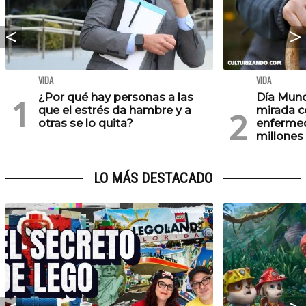
VIDA
VIDA
¿Por qué hay personas a las
Día Mund
que el estrés da hambre y a
mirada c
otras se lo quita?
enfermed
millones
LO MÁS DESTACADO