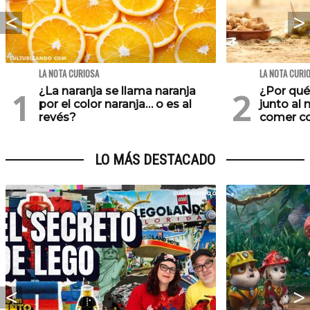
LA NOTA CURIOSA
LA NOTA CURI
¿La naranja se llama naranja
¿Por qu
por el color naranja… o es al
junto al
revés?
comer co
LO MÁS DESTACADO