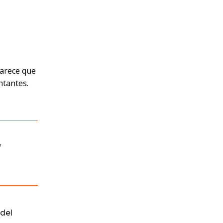
parece que
ntantes.
,
del