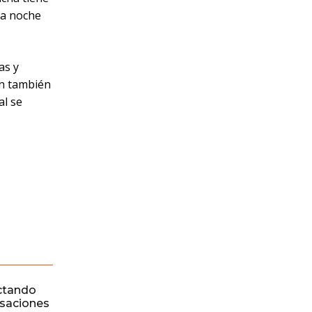
la noche
as y
ón también
al se
ctando
rsaciones