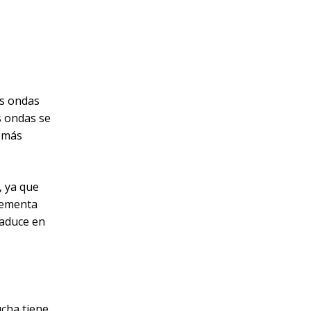
as ondas
s ondas se
 más
, ya que
crementa
raduce en
ucha tiene