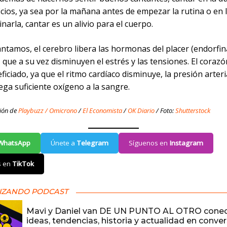
cios, ya sea por la mañana antes de empezar la rutina o en 
narla, cantar es un alivio para el cuerpo.
ntamos, el cerebro libera las hormonas del placer (endorfin
, que a su vez disminuyen el estrés y las tensiones. El coraz
ficiado, ya que el ritmo cardíaco disminuye, la presión arteri
lega suficiente oxígeno a la sangre.
ión de
Playbuzz
/ Omicrono
/
El Economista
/
OK Diario
/ Foto:
Shutterstock
WhatsApp
Únete a
Telegram
Síguenos en
Instagram
s en
TikTok
IZANDO PODCAST
Mavi y Daniel van DE UN PUNTO AL OTRO cone
ideas, tendencias, historia y actualidad en conve