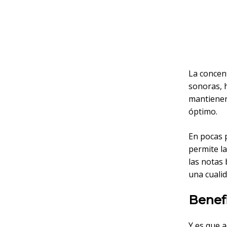
La concen
sonoras, 
mantienen
óptimo.
En pocas 
permite l
las notas 
una cualid
Benefi
Y es que 