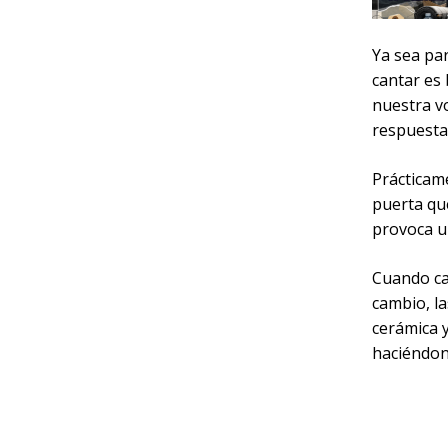
Ya sea pa
cantar es
nuestra vo
respuesta
Prácticam
puerta qu
provoca u
Cuando ca
cambio, la
cerámica y
haciéndon