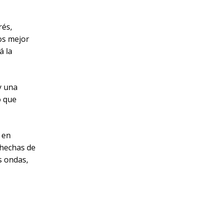
rés,
os mejor
á la
y una
o que
 en
 hechas de
s ondas,