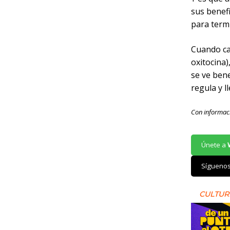
sus benefi
para termi
Cuando ca
oxitocina)
se ve bene
regula y l
Con informac
Únete a
Sígueno
CULTUR