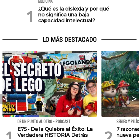
MEDICINA
¿Qué es la dislexia y por qué
no significa una baja
capacidad intelectual?
LO MÁS DESTACADO
DE UN PUNTO AL OTRO • PODCAST
SERIES Y PELÍ
E75 • De la Quiebra al Éxito: La
7 razone
Verdadera HISTORIA Detrás
nueva pe