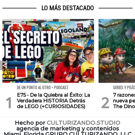
LO MÁS DESTACADO
DE UN PUNTO AL OTRO • PODCAST
SERIES Y PELÍ
E75 • De la Quiebra al Éxito: La
7 razone
Verdadera HISTORIA Detrás
nueva pe
de LEGO (+CURIOSIDADES)
The Dino
Hecho por
CULTURIZANDO.STUDIO
agencia de marketing y contenidos
Miami, Florida GRUPO CULTURIZANDO, LLC