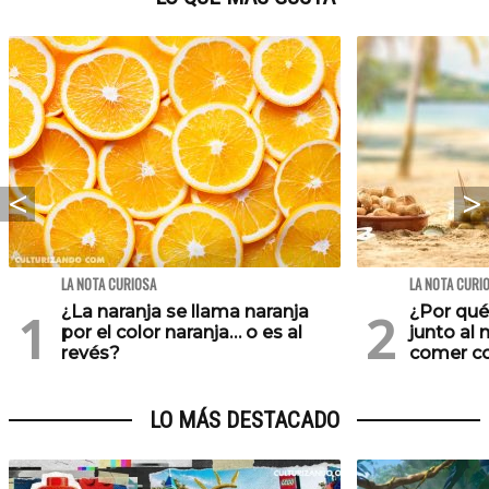
LA NOTA CURIOSA
LA NOTA CURI
¿La naranja se llama naranja
¿Por qu
por el color naranja… o es al
junto al
revés?
comer co
LO MÁS DESTACADO