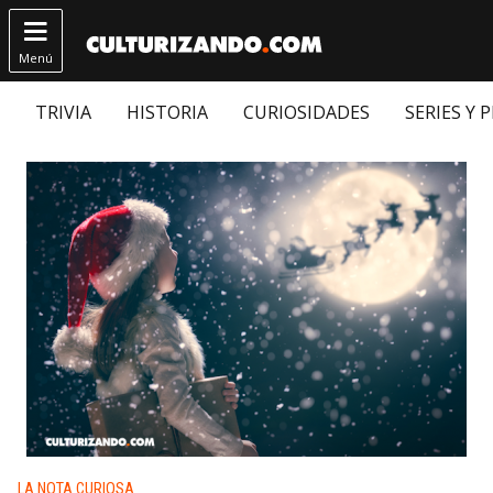

Menú
TRIVIA
HISTORIA
CURIOSIDADES
SERIES Y 
Publicado en:
LA NOTA CURIOSA