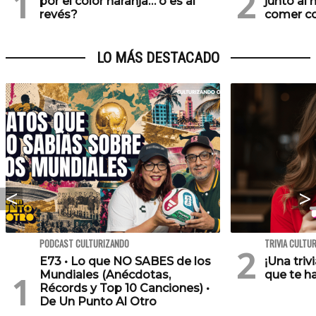
por el color naranja… o es al
junto al
revés?
comer co
LO MÁS DESTACADO
PODCAST CULTURIZANDO
TRIVIA CULTU
E73 • Lo que NO SABES de los
¡Una triv
Mundiales (Anécdotas,
que te h
Récords y Top 10 Canciones) •
De Un Punto Al Otro