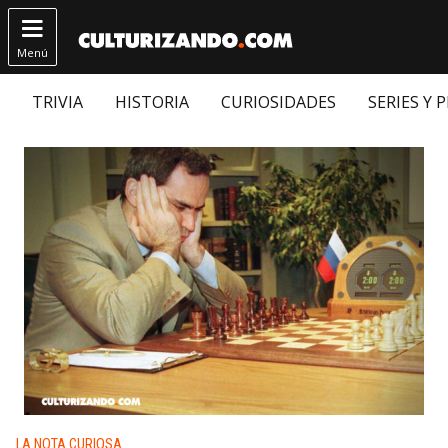

Menú
TRIVIA
HISTORIA
CURIOSIDADES
SERIES Y 
Publicado en:
LA NOTA CURIOSA