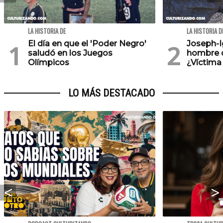
LA HISTORIA DE
LA HISTORIA D
El día en que el 'Poder Negro'
Joseph-Ig
saludó en los Juegos
hombre de
Olímpicos
¿Víctima
LO MÁS DESTACADO