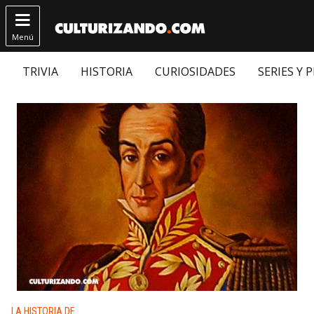

Menú
TRIVIA
HISTORIA
CURIOSIDADES
SERIES Y 
Publicado en:
LA HISTORIA DE