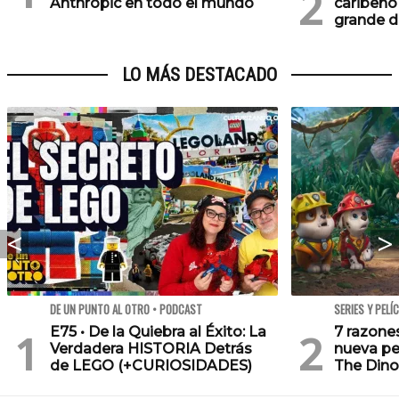
Anthropic en todo el mundo
caribeño 
grande d
LO MÁS DESTACADO
DE UN PUNTO AL OTRO • PODCAST
SERIES Y PELÍ
E75 • De la Quiebra al Éxito: La
7 razone
Verdadera HISTORIA Detrás
nueva pe
de LEGO (+CURIOSIDADES)
The Dino