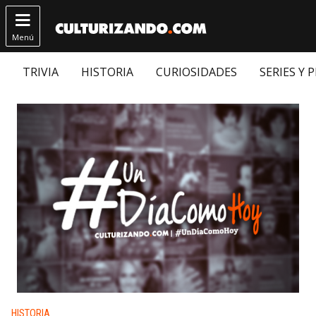

Menú
TRIVIA
HISTORIA
CURIOSIDADES
SERIES Y 
Publicado en:
HISTORIA