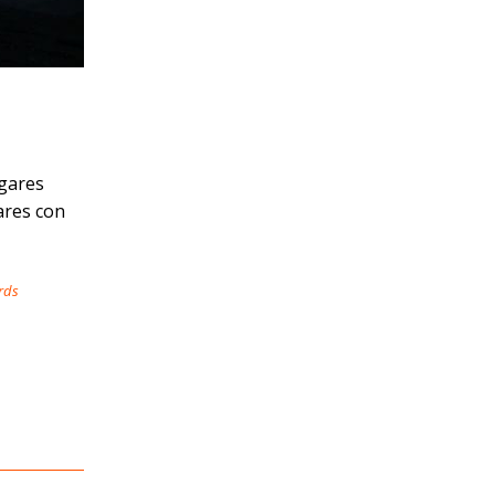
ugares
ares con
rds