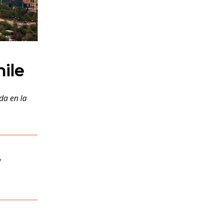
ile
da en la
,