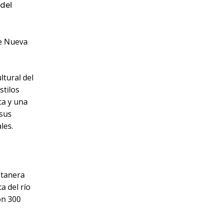
del
de Nueva
ltural del
stilos
ca y una
 sus
les.
stanera
a del río
on 300