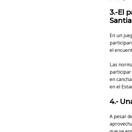
3.-El 
Santi
En un jue
participar
el encuent
Las norma
participa
en cancha
en el Esta
4.- Un
A pesar d
aprovechar
que se enc