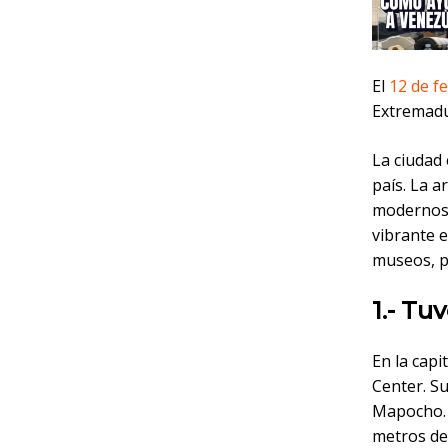
El
12 de f
Extremadu
La ciudad 
país. La a
modernos. 
vibrante e
museos, p
1.- Tu
En la capi
Center. Su
Mapocho. E
metros de 