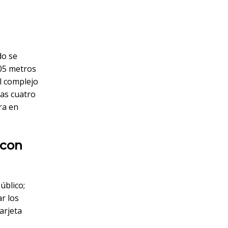
do se
305 metros
l complejo
las cuatro
ra en
 con
úblico;
ar los
arjeta