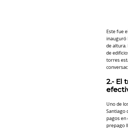
Este fue e
inauguró 
de altura.
de edifici
torres est
conversac
2.- El
efecti
Uno de lo
Santiago d
pagos en e
prepago l