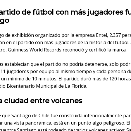
partido de fútbol con más jugadores f
ago
go de exhibición organizado por la empresa Entel, 2.357 pe
on en el partido con más jugadores de la historia del fútbol. A
ro, Guinness World Records reconoció y certificó la marca.
s establecían que el partido no podría detenerse, solo podr
r 11 jugadores por equipo al mismo tiempo y cada persona d
 un mínimo de 10 minutos. El partido duró más de 120 horas
dio Bicentenario Municipal de La Florida.
a ciudad entre volcanes
e que Santiago de Chile fue construida intencionalmente pa
 una vista panorámica, está en un punto algo peligroso. El 
uentra Santiago está rodeado de varios volcanes activos; Sa