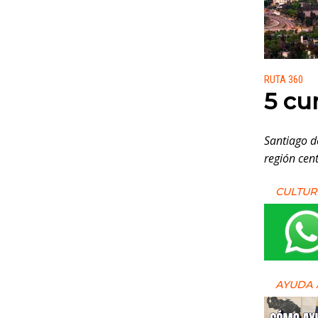
Publicado
RUTA 360
5 cu
Santiago de
región cent
CULTUR
AYUDA 