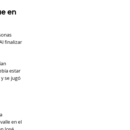
ue en
rsonas
l finalizar
ían
ebía estar
 y se jugó
ra
valle en el
n José,