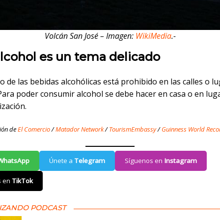
Volcán San José – Imagen:
WikiMedia
.-
 alcohol es un tema delicado
 de las bebidas alcohólicas está prohibido en las calles o l
 Para poder consumir alcohol se debe hacer en casa o en lug
ización.
ión de
El Comercio
/
Matador Network
/
TourismEmbassy
/
Guinness World Reco
WhatsApp
Únete a
Telegram
Síguenos en
Instagram
s en
TikTok
IZANDO PODCAST