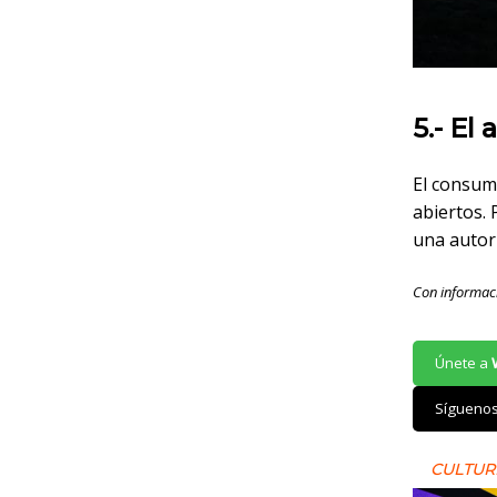
5.- El
El consumo
abiertos.
una autor
Con informac
Únete a
Sígueno
CULTUR