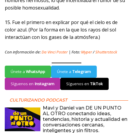
hombres hermosos, lo que incentivaba el rumor de su
posible homosexualidad.
15. Fue el primero en explicar por qué el cielo es de
color azul. (Por la forma en la que los rayos del sol
interactúan con los gases de la atmósfera.)
Con información de:
Da Vinci Poster
| Foto:
Myper
/
Shutterstock
Únete a
WhatsApp
Únete a
Telegram
Síguenos en
Instagram
Síguenos en
TikTok
CULTURIZANDO PODCAST
Mavi y Daniel van DE UN PUNTO
AL OTRO conectando ideas,
tendencias, historia y actualidad en
conversaciones cercanas,
inteligentes y sin filtros.