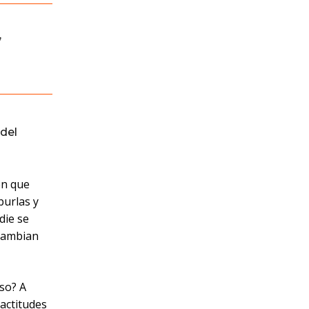
,
del
en que
burlas y
die se
 cambian
oso? A
actitudes