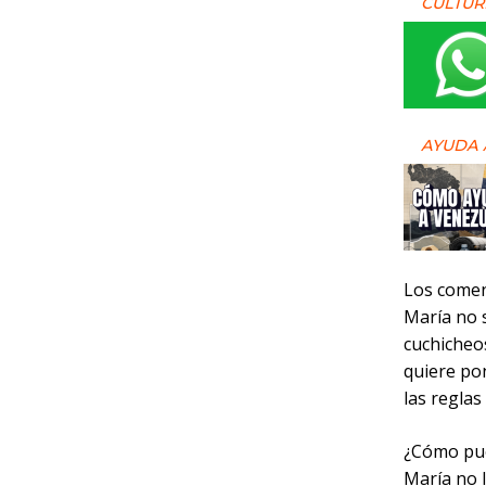
CULTUR
AYUDA 
Los comen
María no s
cuchicheo
quiere pon
las reglas
¿Cómo pued
María no l