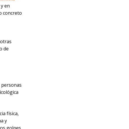
y en
o concreto
 otras
o de
s personas
icológica
ia física,
ma y
 los golpes