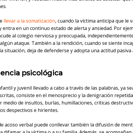
es.
de
llevar a la somatización
, cuando la víctima anticipa que le v
 entra en un continuo estado de alerta y ansiedad. Por ejem
acude al colegio nerviosa y preocupada, independientemente
 algún ataque. También a la rendición, cuando se siente inc
la situación, deja de defenderse y adopta una actitud pasiva 
lencia psicológica
nfantil y juvenil llevado a cabo a través de las palabras, ya s
scritas, consiste en el menosprecio y la denigración repetida
r medio de insultos, burlas, humillaciones, críticas destructi
s despectivos e hirientes.
de acoso verbal puede conllevar también la difusión de ment
a difamar a la víctima o a su familia. Además, se acompañan