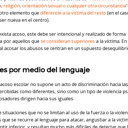
, religión, orientación sexual o cualquier otra circunstancia”
 otro elemento que
diferencie a la víctima del resto
(en el cas
ser nueva en el centro).
xista acoso, este debe ser intencional y realizado de forma
a por aquellos que
se consideran superiores
a la víctima. En
al acosar los abusos se centran en un supuesto desequilibri
es por medio del lenguaje
 acoso escolar no supone un acto de discriminación hacia la
rcibidas como diferentes, sino como un tipo de violencia ps
osadores dirigen hacia sus iguales.
e situaciones que no se limitan al uso de la fuerza o la violenc
s que se recurre al lenguaje para atacar, angustiar a la vícti
ntir inferior, y resultan mucho más difíciles de detectar que