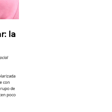
: la
ocial
olarizada
ne con
 grupo de
ecen poco