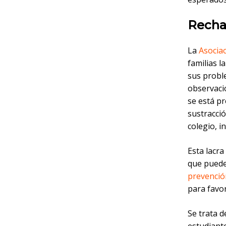
Rechaz
La
Asociac
familias l
sus probl
observaci
se está p
sustracció
colegio, i
Esta lacra
que puede 
prevenció
para favor
Se trata d