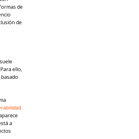
 formas de
encio
clusión de
 suele
Para ello,
, basado
rma
erabilidad
 aparece
stá a
ectos