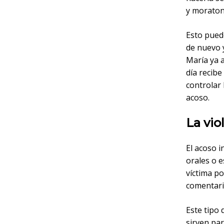
y moraton
Esto pue
de nuevo y
María ya 
día recibe
controlar 
acoso.
La vio
El acoso i
orales o e
víctima po
comentario
Este tipo 
sirven par