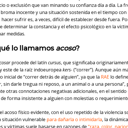
io o exclusión que van minando su confianza día a día. La f
 broma inocente y una situación sostenida en el tiempo con 
o hacer sufrir es, a veces, difícil de establecer desde fuera. Po
 determinar la constancia y el efecto psicológico en la víct
ar medidas.
qué lo llamamos
acoso
?
cosar
procede del latín
cursus
, que significaba originariamen
 y este de la raíz indoeuropea
kers-
(“correr”). Aunque aún m
o inicial de “correr detrás de alguien”, ya que la
RAE
lo defin
, sin darle tregua ni reposo, a un animal o a una persona”,
te otras connotaciones negativas adicionales, en el sentido
 de forma insistente a alguien con molestias o requerimient
el acoso físico evidente, con el uso repetido de la violencia 
n situación vulnerable
para dañarla o intimidarla
, la dinámic
s y víctimas suele basarse en razones de
“raza, color, nacio