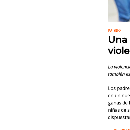
Publicado
PADRES
Una 
viol
La violenci
también es
Los padres
en un nue
ganas de h
niñas de s
dispuestas