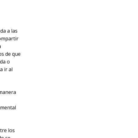
da a las
compartir
a
os de que
ida o
 ir al
 manera
amental
tre los