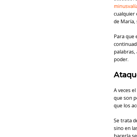
minusvalía
cualquier
de María, 
Para que e
continuad
palabras, 
poder.
Ataqu
A veces el
que son pe
que los ac
Se trata d
sino en la
hacerla se