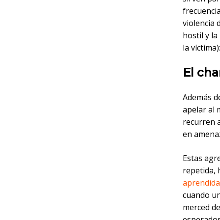
frecuenci
violencia 
hostil y l
la víctima
El ch
Además de 
apelar al 
recurren 
en amenaza
Estas agr
repetida,
aprendida
cuando un
merced de
esperados