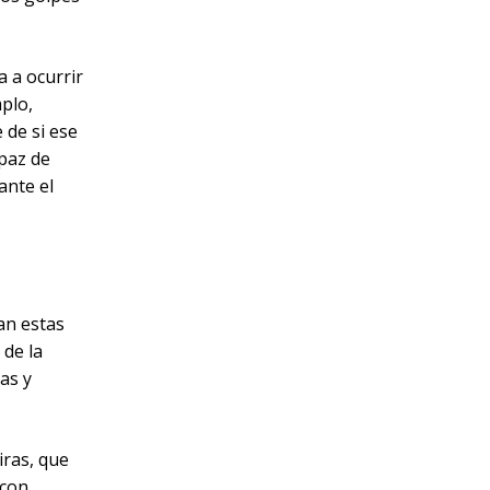
a a ocurrir
plo,
 de si ese
apaz de
ante el
ean estas
 de la
vas y
iras, que
 con