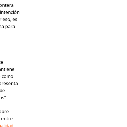
rontera
intención
r eso, es
ima para
te
antiene
e como
 presenta
 de
os”.
sobre
a entre
nalidad,