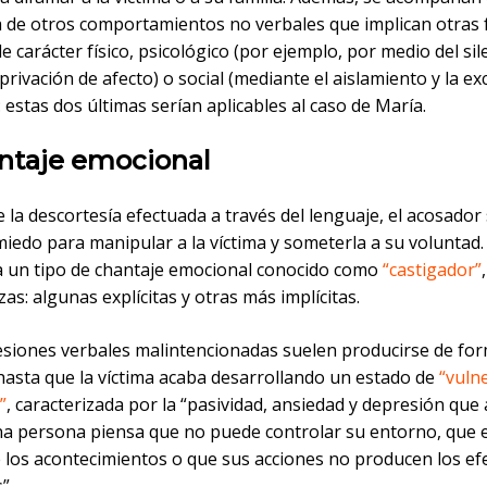
a de otros comportamientos no verbales que implican otras
de carácter físico, psicológico (por ejemplo, por medio del sil
a privación de afecto) o social (mediante el aislamiento y la ex
): estas dos últimas serían aplicables al caso de María.
antaje emocional
la descortesía efectuada a través del lenguaje, el acosador
miedo para manipular a la víctima y someterla a su voluntad. 
a un tipo de chantaje emocional conocido como
“castigador”
s: algunas explícitas y otras más implícitas.
esiones verbales malintencionadas suelen producirse de fo
 hasta que la víctima acaba desarrollando un estado de
“vuln
”
, caracterizada por la “pasividad, ansiedad y depresión que
a persona piensa que no puede controlar su entorno, que e
 los acontecimientos o que sus acciones no producen los ef
”.