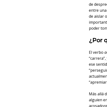
de desprec
entre una
de aislar 
importante
poder tom
¿Por 
El verbo
a
“carrera”,
ese sentid
“perseguir
actualmen
“apremiar
Más allá d
alguien e
acosadore