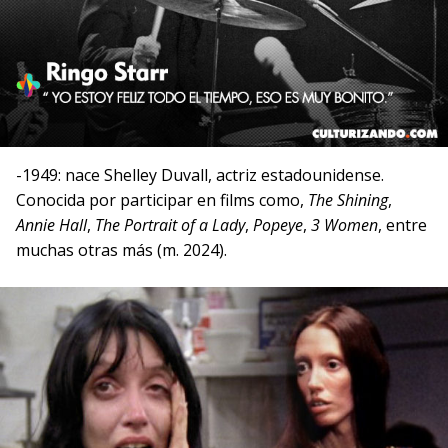
-1949: nace Shelley Duvall, actriz estadounidense.
Conocida por participar en films como,
The Shining
,
Annie Hall
,
The Portrait of a Lady
,
Popeye
,
3 Women
, entre
muchas otras más (m. 2024).