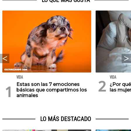
LO QUE MÁS GUSTA
VIDA
VIDA
Estas son las 7 emociones
¿Por qu
básicas que compartimos los
las muje
animales
LO MÁS DESTACADO