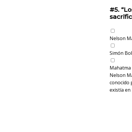
#5.
“Lo
sacrifi
Nelson M
Simón Bol
Mahatma 
Nelson Man
conocido p
existía en