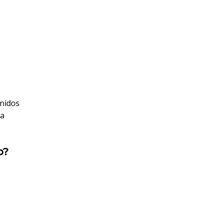
nidos
la
o?