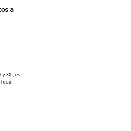
tos a
 y XXI, es
al que