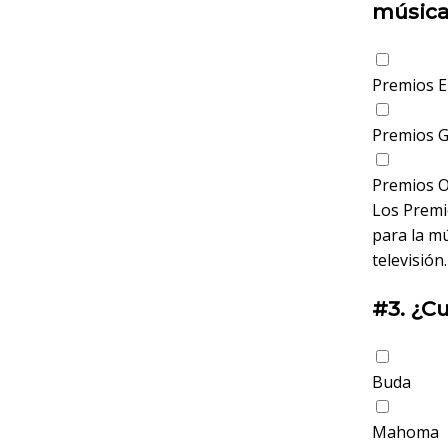
música
Premios 
Premios 
Premios O
Los Premi
para la mú
televisión.
#3.
¿Cu
Buda
Mahoma