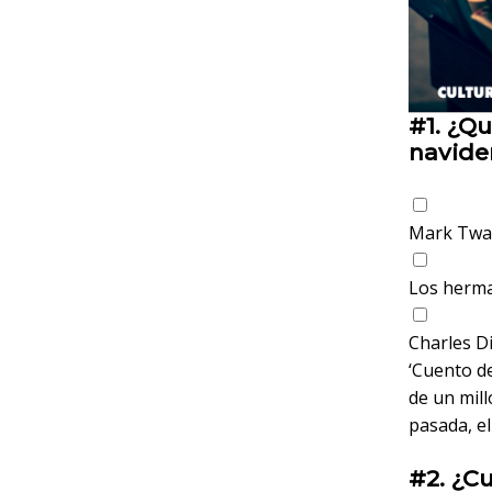
#1.
¿Qui
navide
Mark Twa
Los herm
Charles D
‘Cuento de
de un mill
pasada, el
#2.
¿Cu