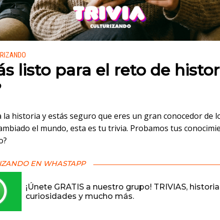
 en:
URIZANDO
s listo para el reto de histo
?
a la historia y estás seguro que eres un gran conocedor de 
ambiado el mundo, esta es tu trivia. Probamos tus conocimi
to?
IZANDO EN WHASTAPP
¡Únete GRATIS a nuestro grupo! TRIVIAS, historia
curiosidades y mucho más.