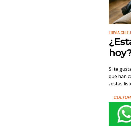
Publicado
TRIVIA CULT
¿Está
hoy
Si te gust
que han c
¿estás lis
CULTUR