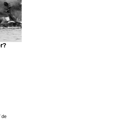
r?
7 de