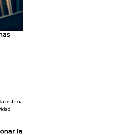
smas
la historia
vidad
onar la