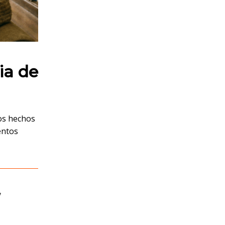
ria de
los hechos
entos
,