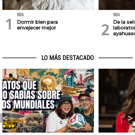
VIDA
VIDA
Dormir bien para
De la se
envejecer mejor
laborator
ayahuasc
LO MÁS DESTACADO