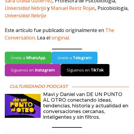
Sara Uceda Gutiérrez
, Profesora de Psicobiología,
Universidad Nebrija
y
Manuel Reiriz Rojas
, Psicobiología,
Universidad Nebrija
Este artículo fue publicado originalmente en
The
Conversation
. Lea el
original
.
Únete a
WhatsApp
Únete a
Telegram
Síguenos en
Instagram
Síguenos en
TikTok
CULTURIZANDO PODCAST
Mavi y Daniel van DE UN PUNTO
AL OTRO conectando ideas,
tendencias, historia y actualidad en
conversaciones cercanas,
inteligentes y sin filtros.