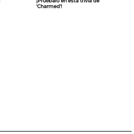
a
¡Pruébalo en esta trivia de
‘Charmed’!