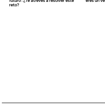
futuro’: ¿Te atreves a resolver este
eres un v
reto?