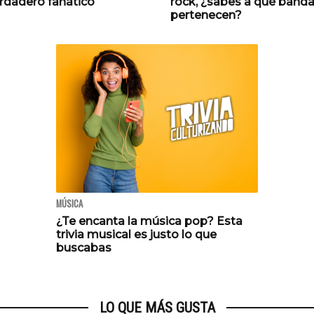
erdadero fanático
rock, ¿sabes a qué band
pertenecen?
MÚSICA
¿Te encanta la música pop? Esta
trivia musical es justo lo que
buscabas
LO QUE MÁS GUSTA