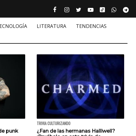
Tiktok cultur
Facebook culturizando.com | Alim
Instagram culturizando.com 
Twitter culturizando.c
Youtube culturiza
WhatsAp
Te






TECNOLOGÍA
LITERATURA
TENDENCIAS
TRIVIA CULTURIZANDO
 de punk
¿Fan de las hermanas Halliwell?