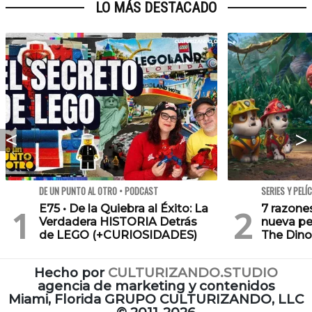
LO MÁS DESTACADO
DE UN PUNTO AL OTRO • PODCAST
SERIES Y PELÍ
E75 • De la Quiebra al Éxito: La
7 razone
Verdadera HISTORIA Detrás
nueva pe
de LEGO (+CURIOSIDADES)
The Dino
Hecho por
CULTURIZANDO.STUDIO
agencia de marketing y contenidos
Miami, Florida GRUPO CULTURIZANDO, LLC