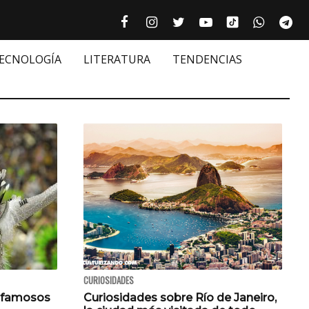
Tiktok cultur
Facebook culturizando.com | Alim
Instagram culturizando.com 
Twitter culturizando.c
Youtube culturiza
WhatsAp
Te






TECNOLOGÍA
LITERATURA
TENDENCIAS
CURIOSIDADES
s famosos
Curiosidades sobre Río de Janeiro,