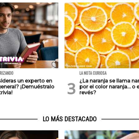
URIZANDO
LA NOTA CURIOSA
ideras un experto en
¿La naranja se llama na
general? ¡Demuéstralo
por el color naranja… o e
rivia!
revés?
LO MÁS DESTACADO