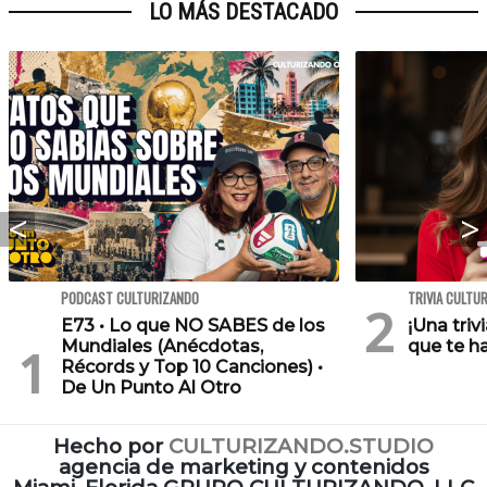
LO MÁS DESTACADO
PODCAST CULTURIZANDO
TRIVIA CULTU
E73 • Lo que NO SABES de los
¡Una triv
Mundiales (Anécdotas,
que te h
Récords y Top 10 Canciones) •
De Un Punto Al Otro
Hecho por
CULTURIZANDO.STUDIO
agencia de marketing y contenidos