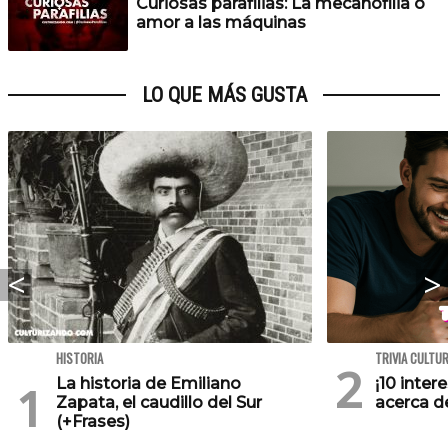
Curiosas parafilias: La mecanofilia o
amor a las máquinas
LO QUE MÁS GUSTA
HISTORIA
TRIVIA CULTU
La historia de Emiliano
¡10 inte
Zapata, el caudillo del Sur
acerca de
(+Frases)