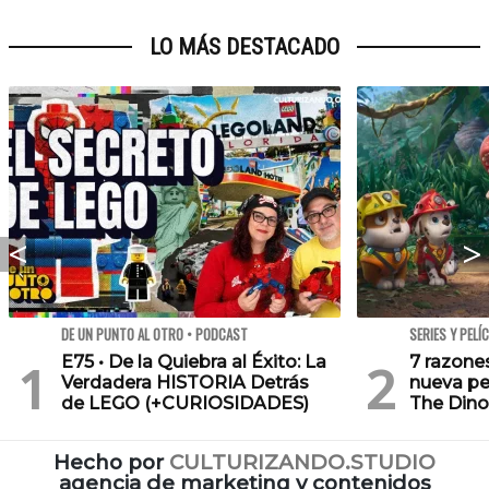
LO MÁS DESTACADO
DE UN PUNTO AL OTRO • PODCAST
SERIES Y PELÍ
E75 • De la Quiebra al Éxito: La
7 razone
Verdadera HISTORIA Detrás
nueva pe
de LEGO (+CURIOSIDADES)
The Dino
Hecho por
CULTURIZANDO.STUDIO
agencia de marketing y contenidos