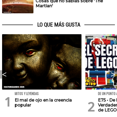
Cosas que no sabías sobre 'The
Martian'
LO QUE MÁS GUSTA
MITOS Y LEYENDAS
DE UN PUNTO 
El mal de ojo en la creencia
E75 • De 
popular
Verdader
de LEGO