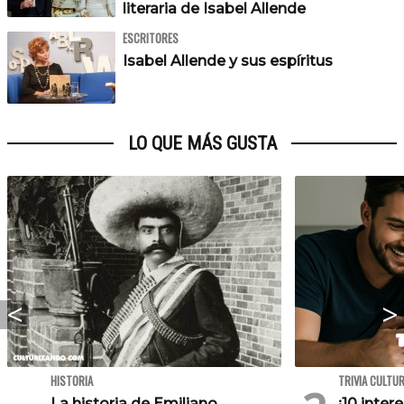
literaria de Isabel Allende
ESCRITORES
Isabel Allende y sus espíritus
LO QUE MÁS GUSTA
HISTORIA
TRIVIA CULTU
La historia de Emiliano
¡10 inte