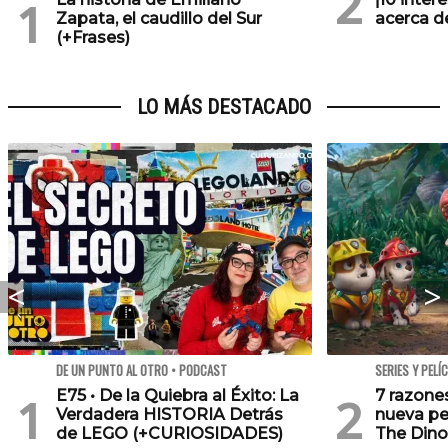
Zapata, el caudillo del Sur
acerca de
(+Frases)
LO MÁS DESTACADO
DE UN PUNTO AL OTRO • PODCAST
SERIES Y PELÍ
E75 • De la Quiebra al Éxito: La
7 razone
Verdadera HISTORIA Detrás
nueva pe
de LEGO (+CURIOSIDADES)
The Dino