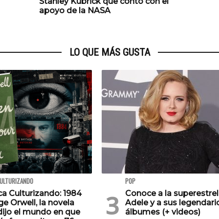
Stanley Kubrick que contó con el
apoyo de la NASA
LO QUE MÁS GUSTA
CULTURIZANDO
POP
ca Culturizando: 1984
Conoce a la superestrel
e Orwell, la novela
Adele y a sus legendari
dijo el mundo en que
álbumes (+ videos)