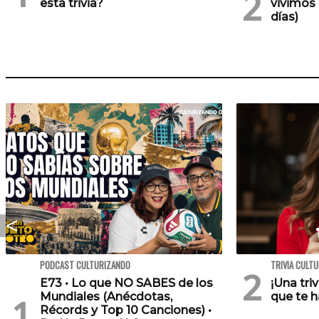
esta trivia?
vivimos 
días)
PODCAST CULTURIZANDO
TRIVIA CULT
E73 • Lo que NO SABES de los
¡Una tri
Mundiales (Anécdotas,
que te h
Récords y Top 10 Canciones) •