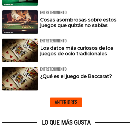
ENTRETENIMIENTO
Cosas asombrosas sobre estos
juegos que quizás no sabías
ENTRETENIMIENTO
Los datos más curiosos de los
juegos de ocio tradicionales
ENTRETENIMIENTO
¿Qué es el juego de Baccarat?
ANTERIORES
LO QUE MÁS GUSTA