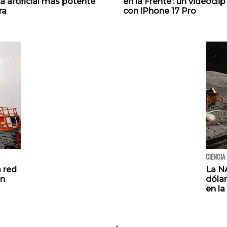
ia artificial más potente
en la Frente’: un videocli
ra
con iPhone 17 Pro
CIENCIA
 red
La N
on
dóla
en la