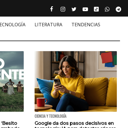
Tiktok cultur
Facebook culturizando.com | Alim
Instagram culturizando.com 
Twitter culturizando.c
Youtube culturiza
WhatsAp
Te






TECNOLOGÍA
LITERATURA
TENDENCIAS
CIENCIA Y TECNOLOGÍA
 ‘Besito
Google da dos pasos decisivos en