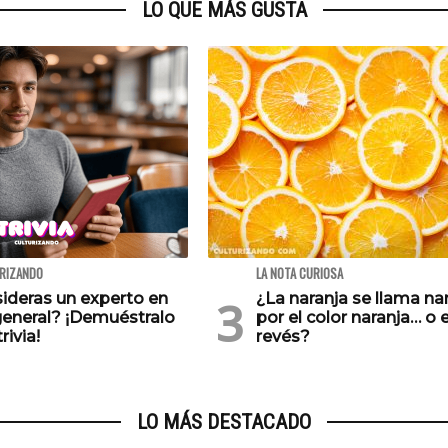
LO QUE MÁS GUSTA
URIZANDO
LA NOTA CURIOSA
ideras un experto en
¿La naranja se llama na
general? ¡Demuéstralo
por el color naranja… o e
rivia!
revés?
LO MÁS DESTACADO