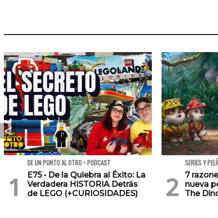
DE UN PUNTO AL OTRO • PODCAST
SERIES Y PEL
E75 • De la Quiebra al Éxito: La
7 razone
Verdadera HISTORIA Detrás
nueva pe
de LEGO (+CURIOSIDADES)
The Din