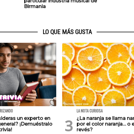
particular industria musical de
Birmania
LO QUE MÁS GUSTA
URIZANDO
LA NOTA CURIOSA
ideras un experto en
¿La naranja se llama na
general? ¡Demuéstralo
por el color naranja… o e
rivia!
revés?