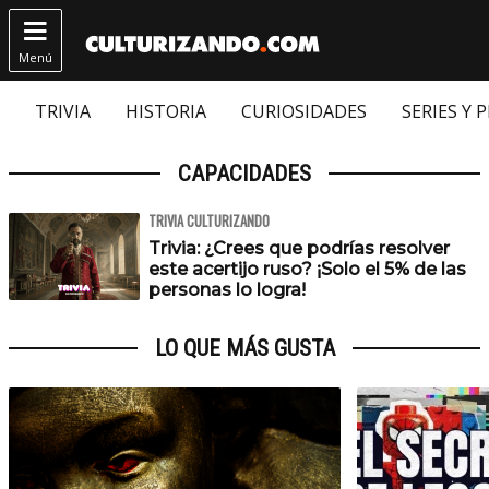

Menú
TRIVIA
HISTORIA
CURIOSIDADES
SERIES Y 
CAPACIDADES
TRIVIA CULTURIZANDO
Trivia: ¿Crees que podrías resolver
este acertijo ruso? ¡Solo el 5% de las
personas lo logra!
LO QUE MÁS GUSTA