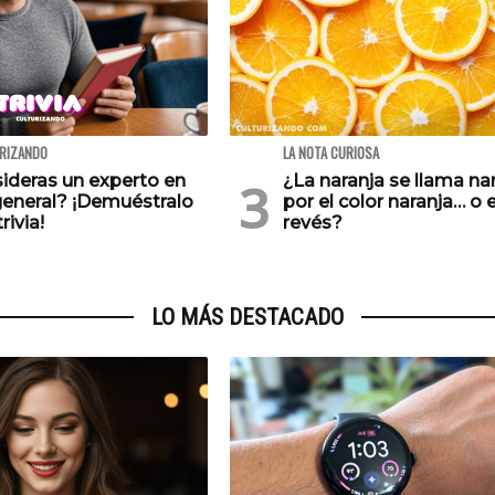
URIZANDO
LA NOTA CURIOSA
ideras un experto en
¿La naranja se llama na
general? ¡Demuéstralo
por el color naranja… o e
rivia!
revés?
LO MÁS DESTACADO