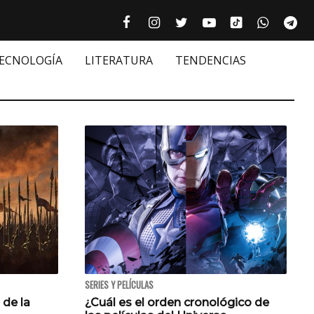
Tiktok cultur
Facebook culturizando.com | Alim
Instagram culturizando.com 
Twitter culturizando.c
Youtube culturiza
WhatsAp
Te






TECNOLOGÍA
LITERATURA
TENDENCIAS
SERIES Y PELÍCULAS
 de la
¿Cuál es el orden cronológico de