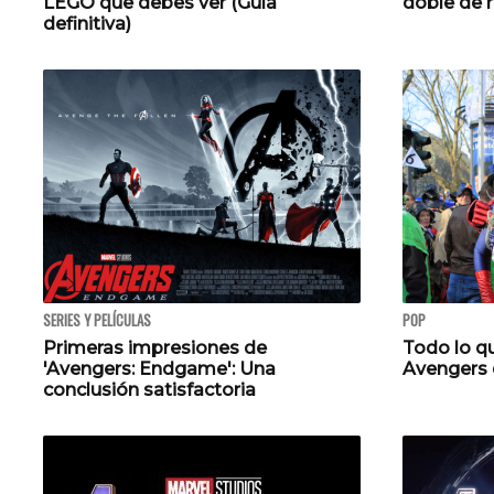
LEGO que debes ver (Guía
doble de r
definitiva)
SERIES Y PELÍCULAS
POP
Primeras impresiones de
Todo lo qu
'Avengers: Endgame': Una
Avengers 
conclusión satisfactoria