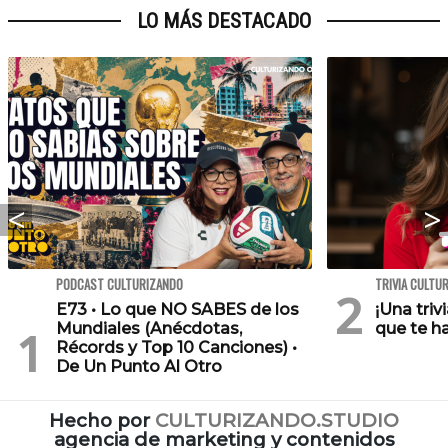
LO MÁS DESTACADO
PODCAST CULTURIZANDO
TRIVIA CULTU
E73 • Lo que NO SABES de los
¡Una triv
Mundiales (Anécdotas,
que te h
Récords y Top 10 Canciones) •
De Un Punto Al Otro
Hecho por
CULTURIZANDO.STUDIO
agencia de marketing y contenidos