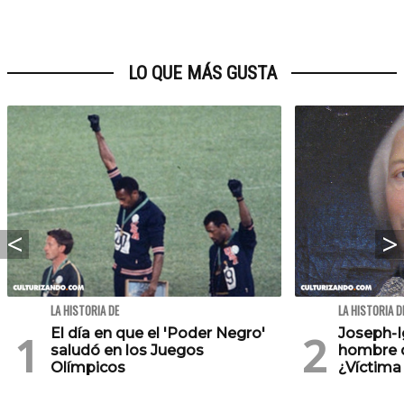
LO QUE MÁS GUSTA
LA HISTORIA DE
LA HISTORIA D
El día en que el 'Poder Negro'
Joseph-Ig
saludó en los Juegos
hombre de
Olímpicos
¿Víctima