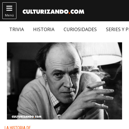

Menú
TRIVIA
HISTORIA
CURIOSIDADES
SERIES Y 
Publicado en:
LA HISTORIA DE