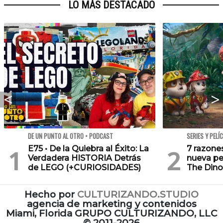
LO MÁS DESTACADO
DE UN PUNTO AL OTRO • PODCAST
SERIES Y PELÍ
E75 • De la Quiebra al Éxito: La
7 razone
Verdadera HISTORIA Detrás
nueva pe
de LEGO (+CURIOSIDADES)
The Dino
Hecho por
CULTURIZANDO.STUDIO
agencia de marketing y contenidos
Miami, Florida GRUPO CULTURIZANDO, LLC
©
2011-2026