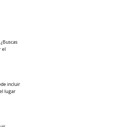
. ¿Buscas
 el
de incluir
l lugar
uir