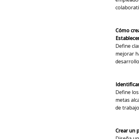
colaborati
Cómo crea
Establecer
Define cl
mejorar ha
desarroll
Identifica
Define los
metas alc
de trabajo
Crear un 
Diseña un 