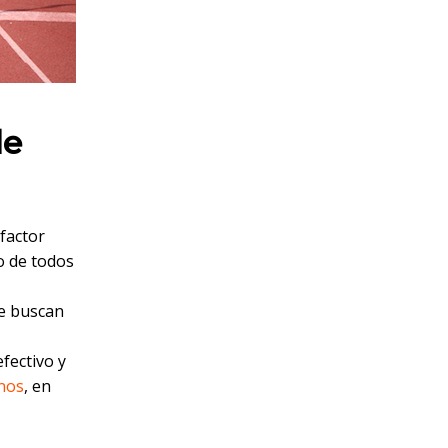
de
factor
to de todos
ue buscan
fectivo y
nos
, en