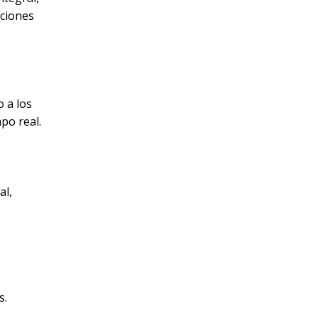
pciones
 a los
po real.
al,
s.