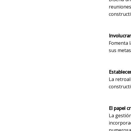
reuniones
constructi
Involucra
Fomenta l
sus metas
Establece
La retroal
construct
El papel 
La gestión
incorpora
numerosas