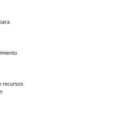
para
cimiento
e recursos
én