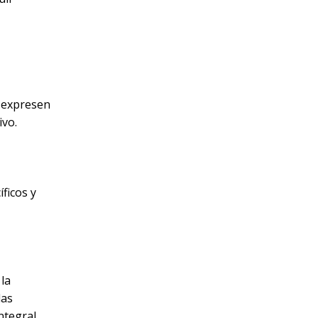
e expresen
ivo.
ficos y
 la
las
ntegral,