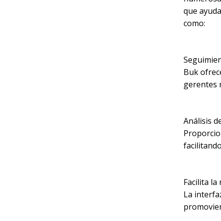
que ayuda
como:
Seguimien
Buk ofrec
gerentes 
Análisis d
Proporcion
facilitand
Facilita l
La interfa
promovien