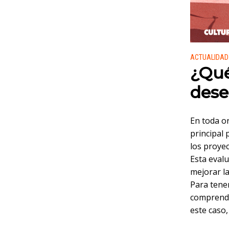
Publicado
ACTUALIDAD
¿Qué
des
En toda o
principal 
los proyec
Esta eval
mejorar la
Para tener
comprende
este caso