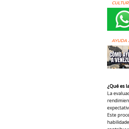
CULTUR
AYUDA 
¿Qué es l
La evalua
rendimient
expectativ
Este proce
habilidad