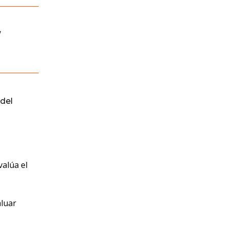
,
del
valúa el
aluar