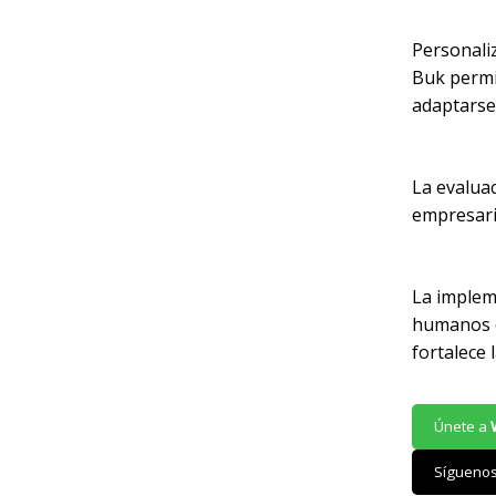
Personali
Buk permi
adaptarse
La evalua
empresaria
La implem
humanos c
fortalece 
Únete a
Sígueno