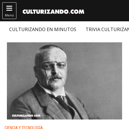

Menú
CULTURIZANDO EN MINUTOS
TRIVIA CULTURIZ
Publicado en:
CIENCIA Y TECNOLOGÍA