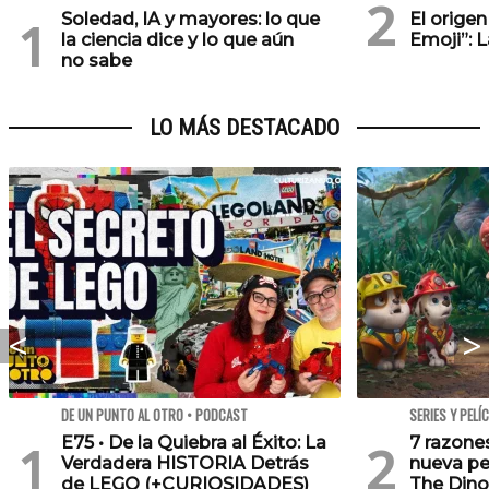
Soledad, IA y mayores: lo que
El orige
la ciencia dice y lo que aún
Emoji”: 
no sabe
LO MÁS DESTACADO
DE UN PUNTO AL OTRO • PODCAST
SERIES Y PELÍ
E75 • De la Quiebra al Éxito: La
7 razone
Verdadera HISTORIA Detrás
nueva pe
de LEGO (+CURIOSIDADES)
The Dino