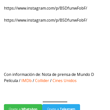
https://www.instagram.com/p/B5DfunwFobF/
https://www.instagram.com/p/B5DfunwFobF/
Con información de: Nota de prensa de Mundo D
Película /
IMDb
/
Collider
/
Cines Unidos
Únete a
WhatsApp
Únete a
Telegram