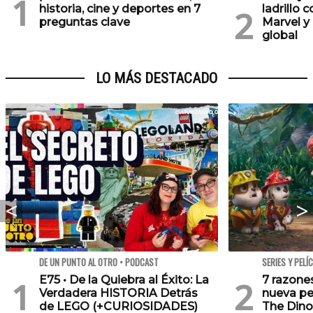
historia, cine y deportes en 7
ladrillo 
preguntas clave
Marvel y
global
LO MÁS DESTACADO
DE UN PUNTO AL OTRO • PODCAST
SERIES Y PELÍ
E75 • De la Quiebra al Éxito: La
7 razone
Verdadera HISTORIA Detrás
nueva pe
de LEGO (+CURIOSIDADES)
The Dino