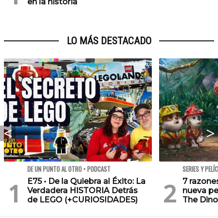
en la historia
LO MÁS DESTACADO
DE UN PUNTO AL OTRO • PODCAST
SERIES Y PELÍ
E75 • De la Quiebra al Éxito: La
7 razone
Verdadera HISTORIA Detrás
nueva pe
de LEGO (+CURIOSIDADES)
The Dino