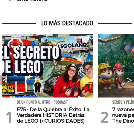
LO MÁS DESTACADO
DE UN PUNTO AL OTRO • PODCAST
SERIES Y PELÍ
E75 • De la Quiebra al Éxito: La
7 razone
Verdadera HISTORIA Detrás
nueva pe
de LEGO (+CURIOSIDADES)
The Dino