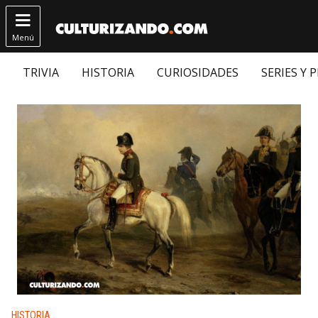

Menú
TRIVIA
HISTORIA
CURIOSIDADES
SERIES Y 
Publicado en:
HISTORIA