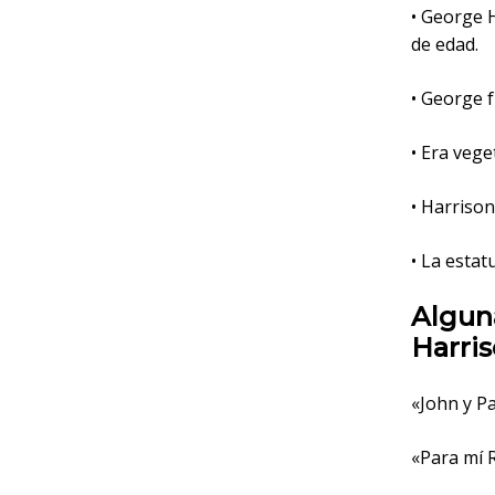
• George 
de edad.
• George 
• Era vege
• Harrison
• La estat
Alguna
Harri
«John y Pa
«Para mí 