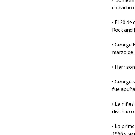
• ‘Somethi
convirtió
• El 20 de
Rock and 
• George H
marzo de 2
• Harriso
• George s
fue apuña
• La niñez
divorcio 
• La prim
1966 y se 