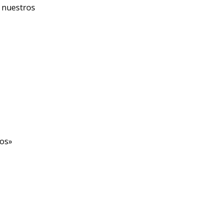
s nuestros
los»