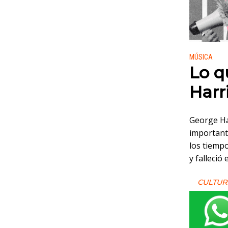
Publicado
MÚSICA
Lo q
Harr
George Ha
importante
los tiempo
y falleció
CULTUR