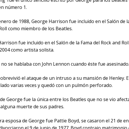
ng’ fue el único sencillo escrito por George para los Beatles
 en número 1.
 enero de 1988, George Harrison fue incluido en el Salón de 
Roll como miembro de los Beatles.
arrison fue incluido en el Salón de la Fama del Rock and Roll
004 como artista solista.
n no se hablaba con John Lennon cuando éste fue asesinado
obrevivió el ataque de un intruso a su mansión de Henley. El
lado varias veces y quedó con un pulmón perforado.
 de George fue la única entre los Beatles que no se vio afect
o alguna muerte de sus padres.
era esposa de George fue Pattie Boyd, se casaron el 21 de e
divorciaron el 9 de junio de 1977. Boyd contrajo matrimonio