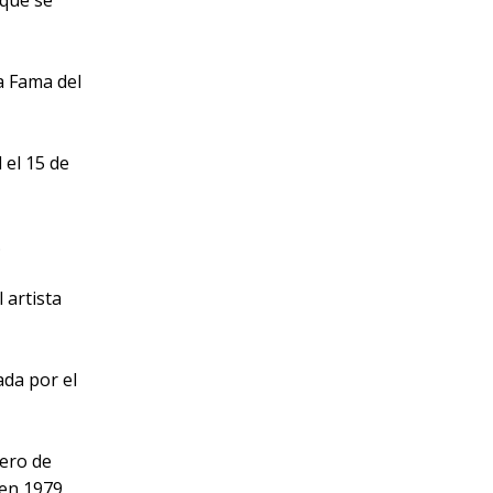
 que se
la Fama del
 el 15 de
.
 artista
ada por el
nero de
 en 1979