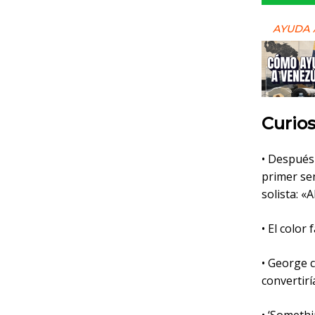
AYUDA 
Curio
• Después
primer se
solista: «
• El color
• George 
convertirí