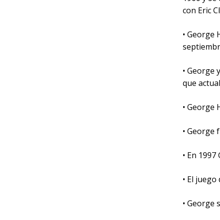
con Eric 
• George H
septiembr
• George y
que actua
• George 
• George 
• En 1997
• El jueg
• George s