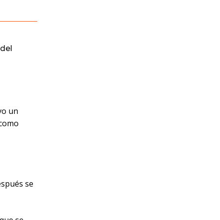
del
vo un
 como
espués se