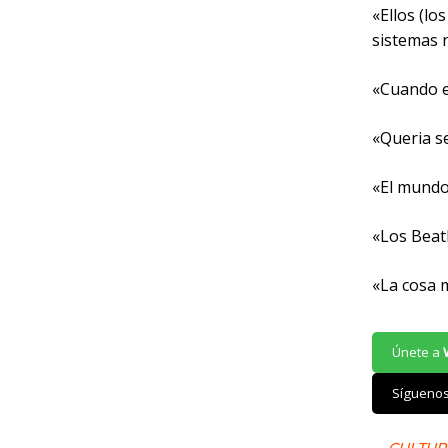
«Ellos (lo
sistemas n
«Cuando e
«Queria s
«El mundo
«Los Beat
«La cosa m
Únete a
Sígueno