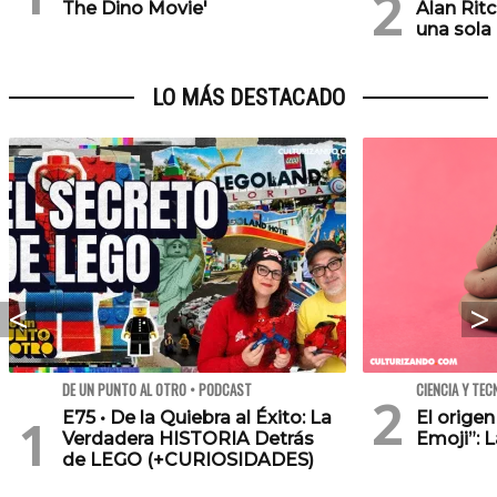
The Dino Movie'
Alan Rit
una sola
LO MÁS DESTACADO
DE UN PUNTO AL OTRO • PODCAST
CIENCIA Y TEC
E75 • De la Quiebra al Éxito: La
El orige
Verdadera HISTORIA Detrás
Emoji”: 
de LEGO (+CURIOSIDADES)