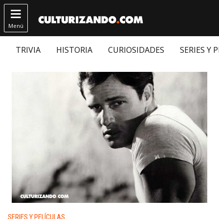

Menú
TRIVIA
HISTORIA
CURIOSIDADES
SERIES Y 
Publicado en:
SERIES Y PELÍCULAS