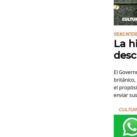
Publicado
VIDAS INTE
La h
desc
El Govern
británico,
el propósi
enviar su
CULTUR