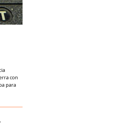
cia
erra con
aba para
,