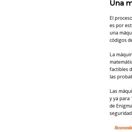
Una m
El proceso
es por es
una máqui
códigos de
La máquin
matemátic
factibles 
las probab
Las máqui
y ya para
de Enigma
seguridad