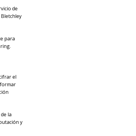
vicio de
 Bletchley
te para
ring.
ifrar el
sformar
ción
 de la
mputación y