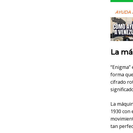
AYUDA 
La má
“Enigma” 
forma que
cifrado ro
significad
La máquin
1930 con e
movimiento
tan perfe