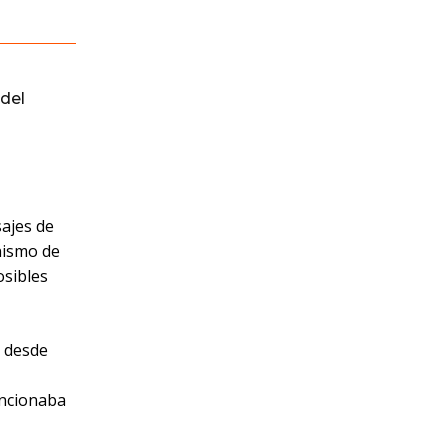
del
sajes de
nismo de
osibles
a desde
uncionaba