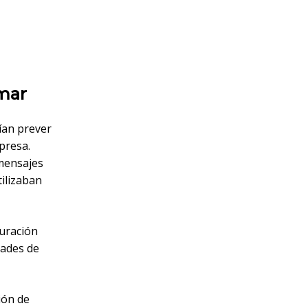
 mar
ían prever
presa.
 mensajes
ilizaban
guración
dades de
ión de