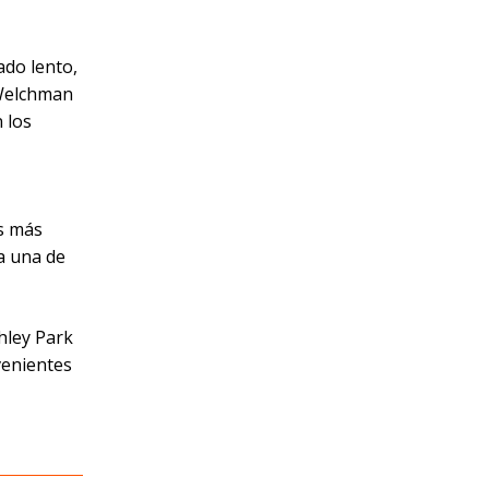
ado lento,
 Welchman
 los
es más
a una de
hley Park
venientes