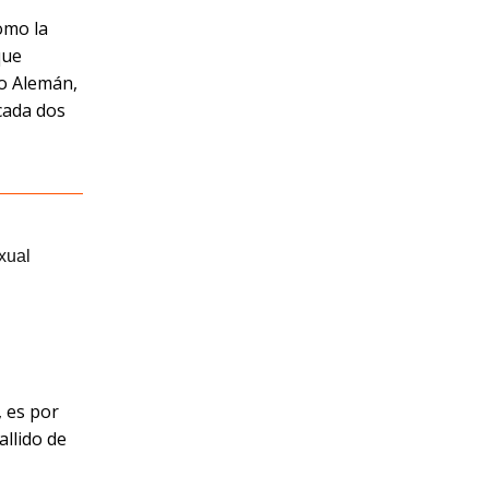
omo la
que
to Alemán,
cada dos
, es por
allido de