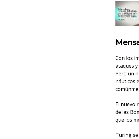
Mensa
Con los i
ataques y 
Pero un n
náuticos 
comúnmen
El nuevo 
de las Bo
que los m
Turing se 