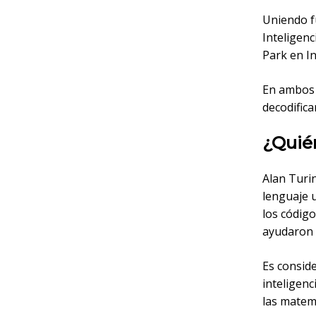
Uniendo fu
Inteligenc
Park en In
En ambos 
decodifica
¿Quié
Alan Turin
lenguaje 
los código
ayudaron
Es conside
inteligenc
las matem