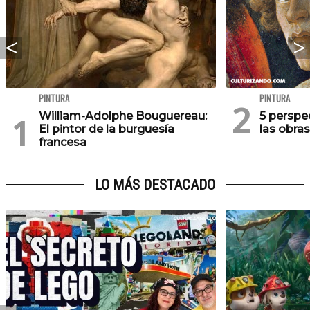
PINTURA
PINTURA
William-Adolphe Bouguereau:
5 perspe
El pintor de la burguesía
las obras
francesa
LO MÁS DESTACADO