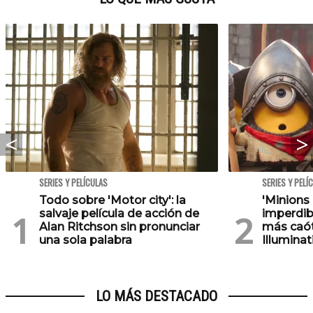
SERIES Y PELÍCULAS
SERIES Y PELÍ
Todo sobre 'Motor city': la
'Minions
salvaje película de acción de
imperdib
Alan Ritchson sin pronunciar
más caót
una sola palabra
Illuminat
LO MÁS DESTACADO