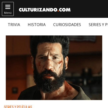

Menú
TRIVIA
HISTORIA
CURIOSIDADES
SERIES Y 
Publicado en:
SERIES Y PELÍCULAS