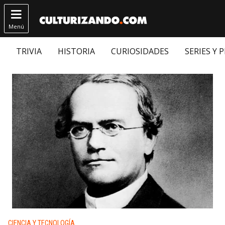

Menú
TRIVIA
HISTORIA
CURIOSIDADES
SERIES Y 
Publicado en:
CIENCIA Y TECNOLOGÍA